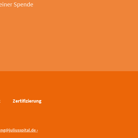
 einer Spende
z
Zertifizierung
ng@juliusspital.de ›