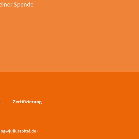
 einer Spende
z
Zertifizierung
ng@juliusspital.de ›